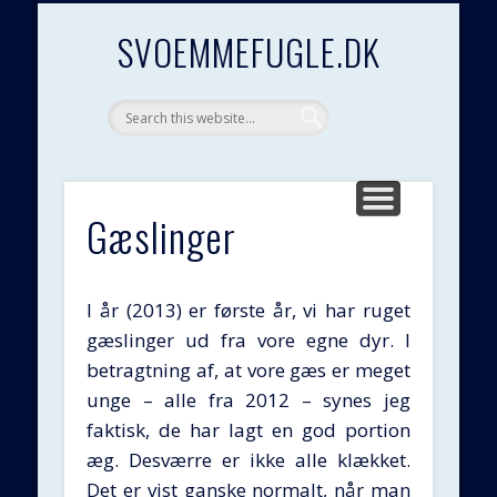
KONTAKT / GÆSTEBOG
PRESSEOMTALE
GODE LINKS
GENETIK
FORSIDE
ÆNDER
SALG
GÆS
SVOEMMEFUGLE.DK
Gæslinger
I år (2013) er første år, vi har ruget
gæslinger ud fra vore egne dyr. I
betragtning af, at vore gæs er meget
unge – alle fra 2012 – synes jeg
faktisk, de har lagt en god portion
æg. Desværre er ikke alle klækket.
Det er vist ganske normalt, når man