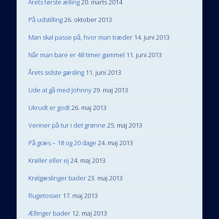
Årets første ælling
20. marts 2014
På udstilling
26. oktober 2013
Man skal passe på, hvor man træder
14. juni 2013
Når man bare er 48 timer gammel
11. juni 2013
Årets sidste gæsling
11. juni 2013
Ude at gå med Johnny
29. maj 2013
Ukrudt er godt
26. maj 2013
Venner på tur i det grønne
25. maj 2013
På græs – 18 og 20 dage
24. maj 2013
Krøller eller ej
24. maj 2013
Krølgæslinger bader
23. maj 2013
Rugetosser
17. maj 2013
Ællinger bader
12. maj 2013