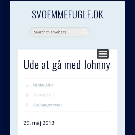
KONTAKT / GÆSTEBOG
PRESSEOMTALE
GODE LINKS
GENETIK
FORSIDE
ÆNDER
SALG
GÆS
SVOEMMEFUGLE.DK
Ude at gå med Johnny
Marita-Eyfrid
29. maj 2013
Ikke kategoriseret
29. maj 2013