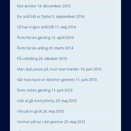
Nye ænder
14. december 2015
De små blå er flyttet
5. september 2014
Så har vi igen små blå
11. maj 2014
Årets første gæsling
12. april 2014
Årets første ælling
20. marts 2014
På udstilling
26. oktober 2013
Man skal passe på, hvor man træder
14. juni 2013
Når man bare er 48 timer gammel
11. juni 2013
Årets sidste gæsling
11. juni 2013
Ude at gå med Johnny
29. maj 2013
Ukrudt er godt
26. maj 2013
Venner på tur i det grønne
25. maj 2013