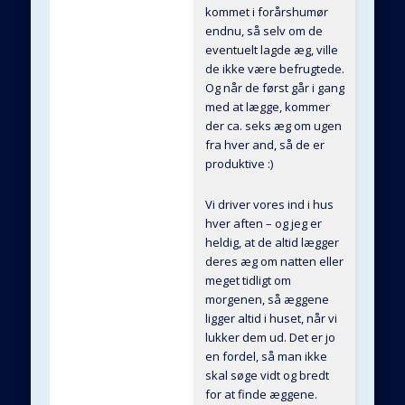
kommet i forårshumør
endnu, så selv om de
eventuelt lagde æg, ville
de ikke være befrugtede.
Og når de først går i gang
med at lægge, kommer
der ca. seks æg om ugen
fra hver and, så de er
produktive :)
Vi driver vores ind i hus
hver aften – og jeg er
heldig, at de altid lægger
deres æg om natten eller
meget tidligt om
morgenen, så æggene
ligger altid i huset, når vi
lukker dem ud. Det er jo
en fordel, så man ikke
skal søge vidt og bredt
for at finde æggene.