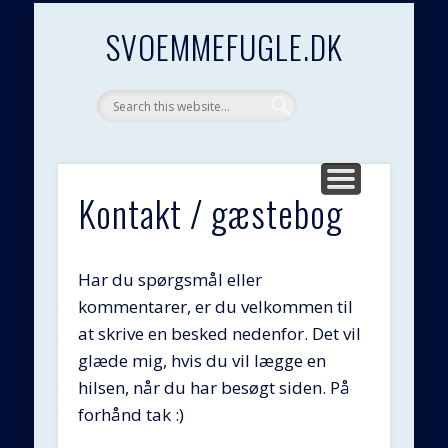
KONTAKT / GÆSTEBOG
PRESSEOMTALE
GODE LINKS
GENETIK
FORSIDE
ÆNDER
SALG
GÆS
SVOEMMEFUGLE.DK
Kontakt / gæstebog
Har du spørgsmål eller
kommentarer, er du velkommen til
at skrive en besked nedenfor. Det vil
glæde mig, hvis du vil lægge en
hilsen, når du har besøgt siden. På
forhånd tak :)