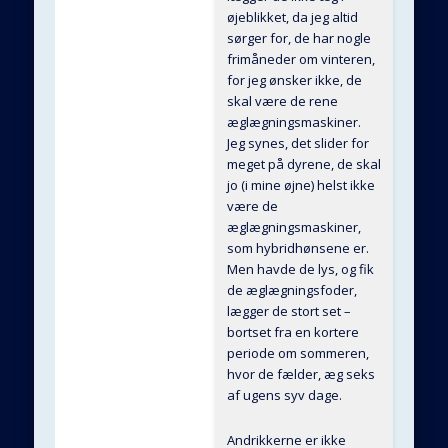
øjeblikket, da jeg altid
sørger for, de har nogle
frimåneder om vinteren,
for jeg ønsker ikke, de
skal være de rene
æglægningsmaskiner.
Jeg synes, det slider for
meget på dyrene, de skal
jo (i mine øjne) helst ikke
være de
æglægningsmaskiner,
som hybridhønsene er.
Men havde de lys, og fik
de æglægningsfoder,
lægger de stort set –
bortset fra en kortere
periode om sommeren,
hvor de fælder, æg seks
af ugens syv dage.
Andrikkerne er ikke