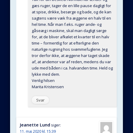
gæs ruger, tager de en lille pause dagligt for
at spise, drikke, besørge og bade, og de kan
sagtens være væk fra æggene en halv til en
hel time. Når man f.eks. ruger ande- og
gåseæg i maskine, skal man dagligt sørge
for, at de bliver afkølet et kvarter til en halv
time – formentlig for at efterligne den
naturlige rugning hos svømmefuglene. Jeg
tror derfor ikke, at æggene har taget skade
af, at andemor var af reden, medens du var
ude med båden i ca. halvanden time. Held og
lykke med dem.
Venlig hilsen
Marita Kristensen
Svar
Jeanette Lund
siger:
11. maj 2020 kl. 15:39