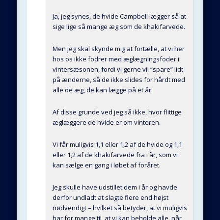
Ja, jeg synes, de hvide Campbell lægger så at
sige lige så mange æg som de khakifarvede.
Men jeg skal skynde mig at fortælle, at vi her
hos os ikke fodrer med æglægningsfoder i
vintersæsonen, fordi vi gerne vil “spare” lidt
på ænderne, så de ikke slides for hårdt med
alle de æg, de kan lægge på et år.
Af disse grunde ved jeg så ikke, hvor flittige
æglæggere de hvide er om vinteren.
Vi får muligvis 1,1 eller 1,2 af de hvide og 1,1
eller 1,2 af de khakifarvede fra i år, som vi
kan sælge en gang i løbet af foråret.
Jeg skulle have udstillet dem i år og havde
derfor undladt at slagte flere end højst
nødvendigt – hvilket så betyder, at vi muligvis
har for mange til, at vi kan beholde alle, når