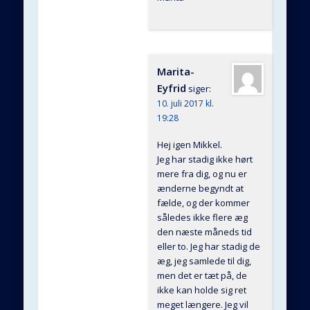
Marita-
Eyfrid
siger:
10. juli 2017 kl.
19:28
Hej igen Mikkel.
Jeg har stadig ikke hørt
mere fra dig, og nu er
ænderne begyndt at
fælde, og der kommer
således ikke flere æg
den næste måneds tid
eller to. Jeg har stadig de
æg, jeg samlede til dig,
men det er tæt på, de
ikke kan holde sig ret
meget længere. Jeg vil