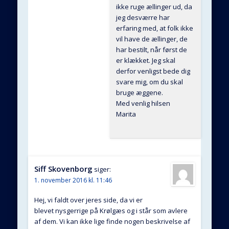
ikke ruge ællinger ud, da
jeg desværre har
erfaring med, at folk ikke
vil have de ællinger, de
har bestilt, når først de
er klækket. Jeg skal
derfor venligst bede dig
svare mig, om du skal
bruge æggene.
Med venlig hilsen
Marita
Siff Skovenborg
siger:
1. november 2016 kl. 11:46
Hej, vi faldt over jeres side, da vi er
blevet nysgerrige på Krølgæs og i står som avlere
af dem. Vi kan ikke lige finde nogen beskrivelse af