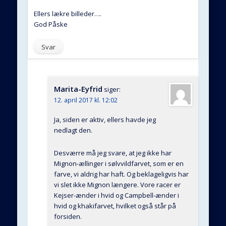
Ellers lækre billeder….
God Påske
Svar
Marita-Eyfrid
siger:
12. april 2017 kl. 12:02
Ja, siden er aktiv, ellers havde jeg
nedlagt den.
Desværre må jeg svare, at jeg ikke har
Mignon-ællinger i sølvvildfarvet, som er en
farve, vi aldrig har haft. Og beklageligvis har
vi slet ikke Mignon længere. Vore racer er
Kejser-ænder i hvid og Campbell-ænder i
hvid og khakifarvet, hvilket også står på
forsiden.