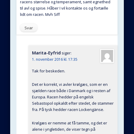
racens størrelse og temperament, samt egnethed
til avl og spise. Håber I vil kontakte os og fortælle
lidt om racen. Mvh Siff
Svar
Marita-Eyfrid
siger:
1. november 2016 kl. 17:35
Tak for beskeden.
Det er korrekt, vi avler krølgæs, som er en
sjælden race både i Danmark og i resten af
Europa. Racen hedder på engelsk
Sebastopol opkaldt efter stedet, de stammer
fra. På tysk hedder racen Lockengänse.
Krølgæs er nemme at få tamme, og det er
alene i yngletiden, de viser tegn på