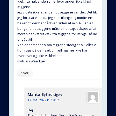
væk i ca halvanden time, hvor anden ikke lå på
æggene.
jeg vidste ikke at anden og æggene var der. Det fik
jeg først at vide, da jeg kom tilbage og mødte en
bekendt, der har båd ved siden af min. Nu er jeg
bange for, at æggene måske har taget skade af at
moren har været væk fra æggene for længe, så de
er gået til.
Ved andemor selv om æggene stadig er ok, eller vil
hun ruge på dem selvom ællingerne ikke har
overlevet og ikke vil klækkes.
mvh Jan Waarkjær
Svar
Marita-Eyfrid
siger:
17. maj 2022 kl. 19:52
Hej.
Tak for din besked. Normalt når ænder og