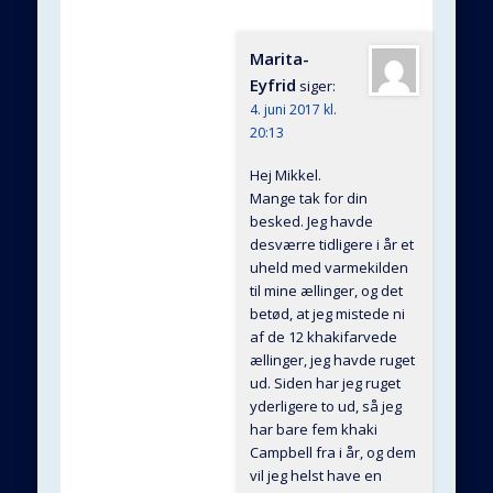
Marita-
Eyfrid
siger:
4. juni 2017 kl.
20:13
Hej Mikkel.
Mange tak for din
besked. Jeg havde
desværre tidligere i år et
uheld med varmekilden
til mine ællinger, og det
betød, at jeg mistede ni
af de 12 khakifarvede
ællinger, jeg havde ruget
ud. Siden har jeg ruget
yderligere to ud, så jeg
har bare fem khaki
Campbell fra i år, og dem
vil jeg helst have en