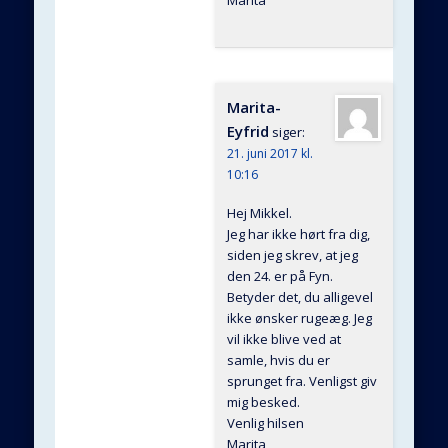
Marita
Marita-
Eyfrid
siger:
21. juni 2017 kl.
10:16
Hej Mikkel.
Jeg har ikke hørt fra dig,
siden jeg skrev, at jeg
den 24. er på Fyn.
Betyder det, du alligevel
ikke ønsker rugeæg. Jeg
vil ikke blive ved at
samle, hvis du er
sprunget fra. Venligst giv
mig besked.
Venlig hilsen
Marita